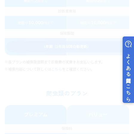
2
2
期間中
回まで
期間中
回まで
診断書費用
10,000
10,000
期間中
円まで
期間中
円まで
保険期間
1年間（2年目以降自動更新）
※各プランの補償限度額まで診療費の実費をお支払いします。
※補償内容について詳しくは
こちら
をご確認ください。
爬虫類のプラン
プレミアム
バリュー
保険料