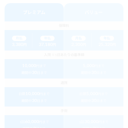
プレミアム
バリュー
保険料
月払
年払
月払
年払
3,380
37,180
2,300
25,320
円
円
円
円
入院
※1日あたりの基準額
10,000
5,000
円まで
円まで
30
30
期間中
日まで
期間中
日まで
通院
10,000
5,000
日額
円まで
日額
円まで
30
30
期間中
日まで
期間中
日まで
手術
60,000
30,000
1回
円まで
1回
円まで