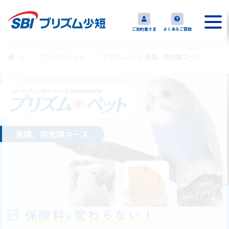
ご契約者さま
よくあるご質問
Top
プリズムペット
プリズムペット 鳥類、爬虫類コース
鳥類、爬虫類コース
保険料
変わらない！
が