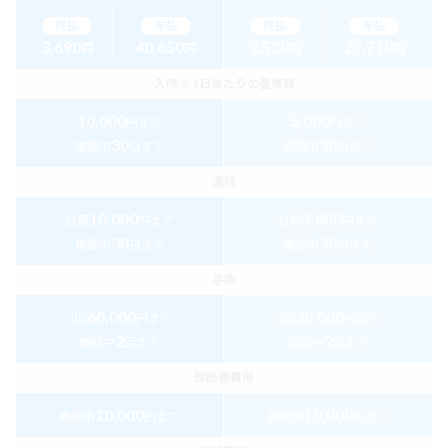
月払
年払
月払
年払
3,690
40,650
2,520
27,710
円
円
円
円
入院
※1日あたりの基準額
10,000
5,000
円まで
円まで
30
30
期間中
日まで
期間中
日まで
通院
10,000
5,000
日額
円まで
日額
円まで
30
30
期間中
日まで
期間中
日まで
手術
60,000
30,000
1回
円まで
1回
円まで
2
2
期間中
回まで
期間中
回まで
診断書費用
10,000
10,000
期間中
円まで
期間中
円まで