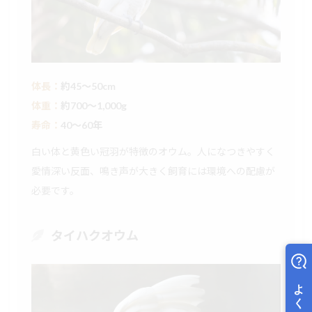
体長：
約45〜50cm
体重：
約700〜1,000g
寿命：
40〜60年
白い体と黄色い冠羽が特徴のオウム。人になつきやすく
愛情深い反面、鳴き声が大きく飼育には環境への配慮が
必要です。
タイハクオウム