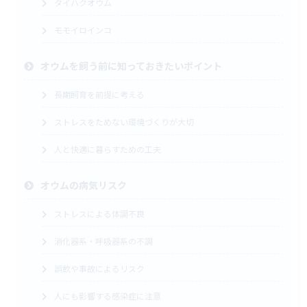
タイハクオウム
モモイロインコ
オウムを飼う前に知っておきたいポイント
長期飼育を前提に考える
ストレスをためない環境づくりが大切
人と快適に暮らすための工夫
オウムの病気リスク
ストレスによる体調不良
消化器系・呼吸器系の不調
誤飲や事故によるリスク
人にも影響する感染症に注意