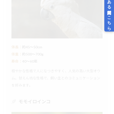
体長：
約45〜50cm
体重：
約500〜700g
寿命：
40〜60年
穏やかな性格で人になつきやすく、人気の高い大型オウ
ム。甘えん坊な性格で、飼い主とのコミュニケーション
を好みます。
モモイロインコ