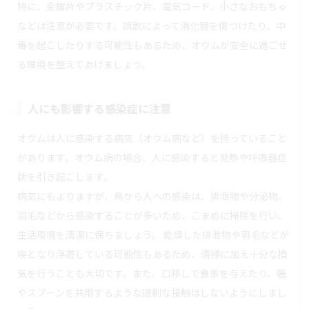
特に、金属片やプラスチック片、電気コード、小さなおもちゃ
などは注意が必要です。誤飲によって消化器を傷つけたり、中
毒を起こしたりする可能性もあるため、オウムが安全に過ごせ
る環境を整えてあげましょう。
人にも影響する感染症に注意
オウムは人に感染する病気（オウム病など）を持っていること
があります。オウム病の場合、人に感染すると発熱や呼吸器症
状を引き起こします。
病気にもよりますが、鳥から人への感染は、排泄物や分泌物、
羽毛などから感染することが多いため、こまめに掃除を行い、
生活環境を清潔に保ちましょう。 乾燥した排泄物や羽毛などが
埃となり浮遊している可能性もあるため、清掃に加え十分な換
気を行うことも大切です。また、口移しで食事を与えたり、箸
やスプーンを共用するような過剰な接触はしないようにしまし