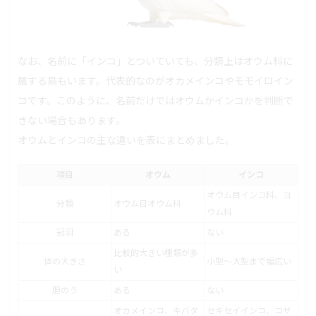
なお、名前に「インコ」とついていても、分類上はオウム科に
属する鳥もいます。代表的なのがオカメインコやモモイロイン
コです。このように、名前だけではオウムかインコかを判断で
きない場合もあります。
オウムとインコの主な違いを表にまとめました。
項目
オウム
インコ
オウム目インコ科、ヨ
分類
オウム目オウム科
ウム科
冠羽
ある
ない
比較的大きい種類が多
体の大きさ
小型～大型まで幅広い
い
胆のう
ある
ない
オカメインコ、キバタ
セキセイインコ、コザ