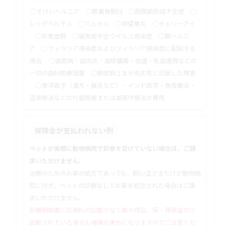
○ そけいヘルニア ○膝蓋骨脱臼 ○股関節形成不全症 ○
レッグペルテス ○てんかん ○停留睾丸 ○チェリーアイ
○気管虚脱 ○猫免疫不全ウイルス感染症 ○臍ヘルニ
ア ○フィラリア感染症およびフィラリア感染症に起因する
場合 ○歯周病・歯肉炎・歯根膿瘍・虫歯・乳歯遺残などの
一切の歯科医療措置 ○獣医師さまが先天性と診断した障害
○東洋医学（漢方・鍼灸など）・インド医学・免疫療法・
温泉療法などの代替医療または減感作療法の費用
保険金が支払われない例
ペットが実際に動物病院で診察を受けていない場合は、ご請
求いただけません。
治療のためのお薬の処方であっても、飼い主さまだけが動物病
院に行き、ペットの診察なしでお薬を処方された場合はご請
求いただけません。
診療明細書に診察料の記載がなく薬や用品、尿・便検査だけ
記載されている場合も補償対象外となりますのでご注意くだ