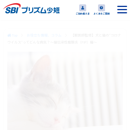
ご契約者さま
よくあるご質問
Top
お役立ち情報、コラム
【獣医師監修】犬と猫の“コロナ
ウイルス”ってどんな病気？〜猫伝染性腹膜炎（FIP）編〜