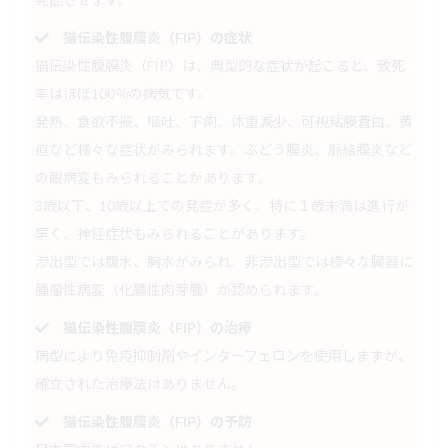
猫伝染性腹膜炎（FIP）の症状
猫伝染性腹膜炎（FIP）は、典型的な症状が起こると、致死
率はほぼ100％の病気です。
発熱、食欲不振、嘔吐、下痢、体重減少、可視粘膜蒼白、黄
疸など様々な症状がみられます。ぶどう膜炎、脈絡膜炎など
の眼病変もみられることがあります。
3歳以下、10歳以上での発症が多く、特に１歳未満は進行が
早く、神経症状もみられることがあります。
滲出型では腹水、胸水がみられ、非滲出型では様々な臓器に
腫瘤性病変（化膿性肉芽腫）が認められます。
猫伝染性腹膜炎（FIP）の治療
病型により免疫抑制剤やインターフェロンを使用しますが、
確立された治療法はありません。
猫伝染性腹膜炎（FIP）の予防