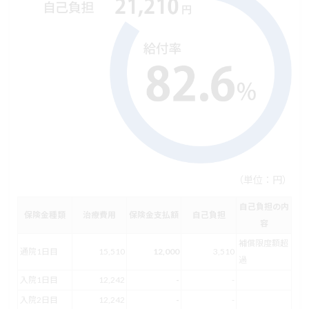
（単位：円）
自己負担の内
保険金種類
治療費用
保険金支払額
自己負担
容
補償限度額超
通院1日目
15,510
12,000
3,510
過
入院1日目
12,242
-
-
入院2日目
12,242
-
-