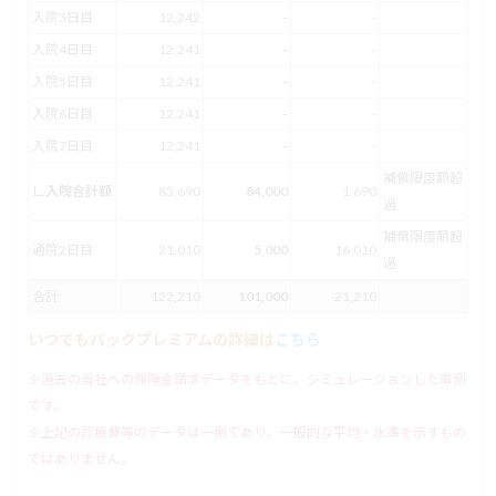
入院3日目
12,242
-
-
入院4日目
12,241
-
-
入院5日目
12,241
-
-
入院6日目
12,241
-
-
入院7日目
12,241
-
-
補償限度額超
∟入院合計額
85,690
84,000
1,690
過
補償限度額超
通院2日目
21,010
5,000
16,010
過
合計
122,210
101,000
21,210
いつでもパックプレミアムの詳細は
こちら
※過去の当社への保険金請求データをもとに、シミュレーションした事例
です。
※上記の診療費等のデータは一例であり、一般的な平均・水準を示すもの
ではありません。