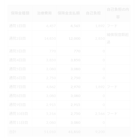
自己負担の内
保険金種類
治療費用
保険金支払額
自己負担
容
通院1日目
6,457
4,565
1,892
フード
補償限度額超
通院2日目
14,850
12,000
2,850
過
通院3日目
770
770
0
通院4日目
3,850
3,850
0
通院5日目
3,080
3,080
0
通院6日目
2,750
2,750
0
通院7日目
4,862
2,970
1,892
フード
通院8日目
3,080
3,080
0
通院9日目
2,915
2,915
0
通院10日目
5,316
2,750
2,566
フード
通院11日目
3,080
3,080
0
合計
51,010
41,810
9,200