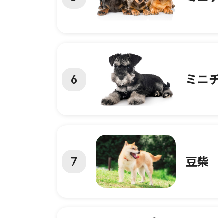
6
ミニ
7
豆柴