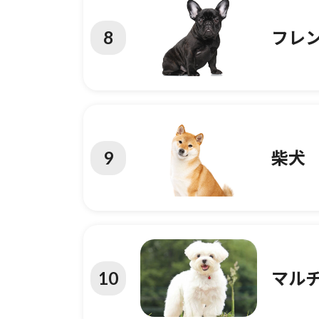
8
フレ
9
柴犬
10
マル